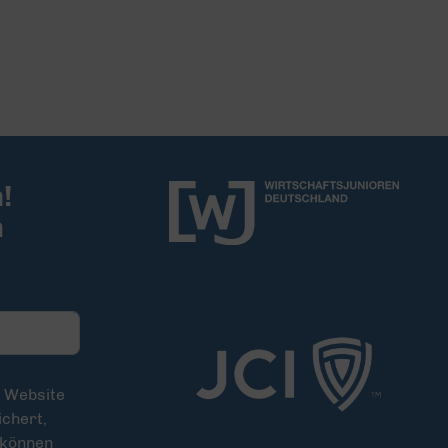
!
m
e Website
chert,
 können