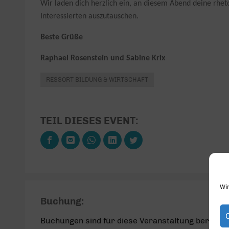
Wir laden dich herzlich ein, an diesem Abend deine rhet
Interessierten auszutauschen.
Beste Grüße
Raphael Rosenstein und Sabine
Krix
RESSORT BILDUNG & WIRTSCHAFT
TEIL DIESES EVENT:
Wi
Buchung:
Buchungen sind für diese Veranstaltung bereits 