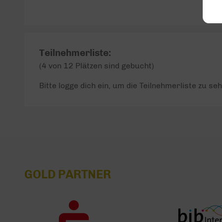
Teilnehmerliste:
(4 von 12 Plätzen sind gebucht)
Bitte logge dich ein, um die Teilnehmerliste zu seh
GOLD PARTNER