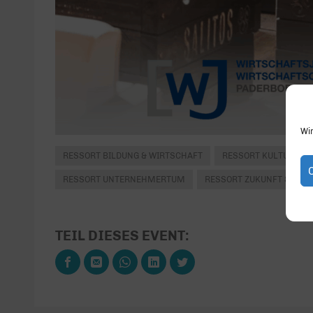
Wi
RESSORT BILDUNG & WIRTSCHAFT
RESSORT KULTUR & G
RESSORT UNTERNEHMERTUM
RESSORT ZUKUNFT & POLI
TEIL DIESES EVENT: