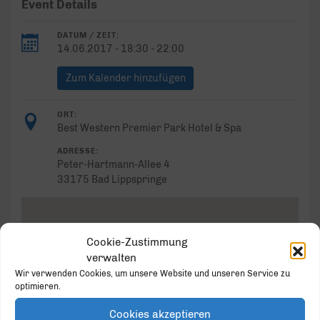
Event Details
DATUM / ZEIT:
14.06.2017 - 18:30 - 22:00
Zum Kalender hinzufügen
ORT:
Best Western Premier Park Hotel & Spa
ADRESSE:
Peter-Hartmann-Allee 4
33175 Bad Lippspringe
Cookie-Zustimmung
verwalten
Best Western Premier Park
Wir verwenden Cookies, um unsere Website und unseren Service zu
Hotel & Spa
optimieren.
Peter-Hartmann-Allee 4 - Bad Lippspringe
Veranstaltungen
Cookies akzeptieren