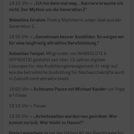
18:15 Uhr =
„Ich bin dann mal weg… Karriere brauche ich
nicht. Der Mythos um die Generation Z“
Walentina Ibrahim
, Poetry Slammerin, unser Gast aus der
Generation Z,.
18:30 Uhr =
„Gemeinsam besser Ausbilden. So sorgen wir
für eine langfristig attraktive Berufsbildung.“
Sebastian Tempel,
Mitgründer von WABSOLUTE &
APPRENTIO gestaltet seit über 15 Jahren digitale
Lösungen für das Ausbildungsmanagement. Er zeigt auf,
wie die betriebliche Ausbildung für Nachwuchskräfte auch
in Zukunft noch attraktiv bleibt.
19:00 Uhr =
Achtsame Pause mit Michael Sander
von Yoga
& Fitness
19:10 Uhr = Pause
19:30 Uhr =
„Arbeitswelten werden neu geordnet. Wer
kommt zurück. Wer bleibt zu Hause?“
Boris Langerbein
ist bei der Intilion AG der Beauftragte für