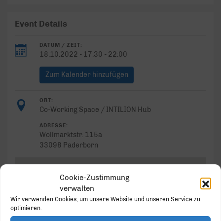
Event Details
DATUM / ZEIT:
18.10.2022 - 17:30 - 22:00
Zum Kalender hinzufügen
ORT:
Co-Working Space / INTILION Hub
ADRESSE:
Wollmarktstr. 115a
33098 Paderborn
Cookie-Zustimmung
verwalten
Wir verwenden Cookies, um unsere Website und unseren Service zu
Co-Working Space / INTILION
optimieren.
Hub