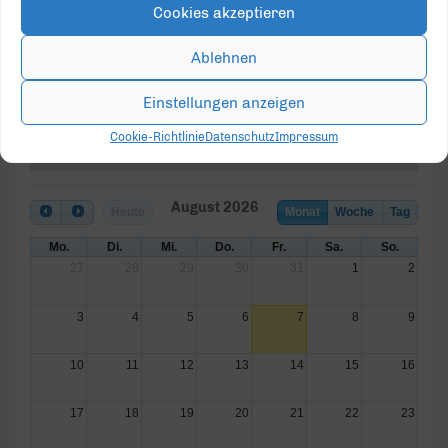
Wollmarktstr. 115a - Paderborn
Cookies akzeptieren
Veranstaltungen
Ablehnen
Einstellungen anzeigen
Cookie-Richtlinie
Datenschutz
Impressum
August 2026
Heute
Monat
Woche
Tag
Mo.
Di.
Mi.
Do.
Fr.
Sa.
So.
27
28
29
30
31
1
2
3
4
5
6
7
8
9
10
11
12
13
14
15
16
17
18
19
20
21
22
23