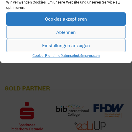
Wir verwenden Cookies, um unsere Website und unseren Service zu
10
11
12
13
14
15
16
optimieren.
Cookies akzeptieren
17
18
19
20
21
22
23
Ablehnen
24
25
26
27
28
29
30
Einstellungen anzeigen
31
1
2
3
4
5
6
Cookie-Richtlinie
Datenschutz
Impressum
GOLD PARTNER