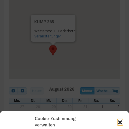
KUMP 365
Westerntor 1 - Paderborn
Veranstaltungen
August 2026
Heute
Monat
Woche
Tag
Mo.
Di.
Mi.
Do.
Fr.
Sa.
So.
27
28
29
30
31
1
2
Cookie-Zustimmung
3
4
5
6
7
8
9
verwalten