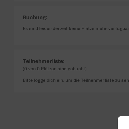
Buchung:
Es sind leider derzeit keine Plätze mehr verfügbar
Teilnehmerliste:
(0 von 0 Plätzen sind gebucht)
Bitte logge dich ein, um die Teilnehmerliste zu seh