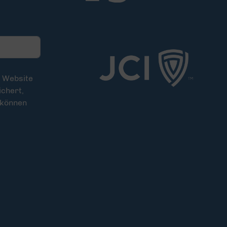
e Website
chert,
 können