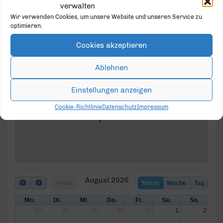
33129 Delbrück
verwalten
Wir verwenden Cookies, um unsere Website und unseren Service zu
optimieren.
Cookies akzeptieren
Rathaus der Stadt Delbrück
Ablehnen
Himmelreichallee 20 - Delbrück
Veranstaltungen
Einstellungen anzeigen
Cookie-Richtlinie
Datenschutz
Impressum
August 2026
Heute
Monat
Woche
Tag
Mo.
Di.
Mi.
Do.
Fr.
Sa.
So.
27
28
29
30
31
1
2