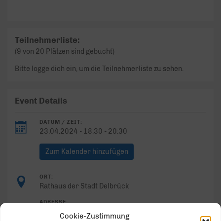
Teilnehmerliste:
(9 von 20 Plätzen sind gebucht)
Bitte logge dich ein, um die Teilnehmerliste zu sehen.
Event Details
DATUM / ZEIT:
23.04.2024 - 18:30 - 20:30
Zum Kalender hinzufügen
ORT:
Rathaus der Stadt Delbrück
ADRESSE:
Himmelreichallee 20
Cookie-Zustimmung