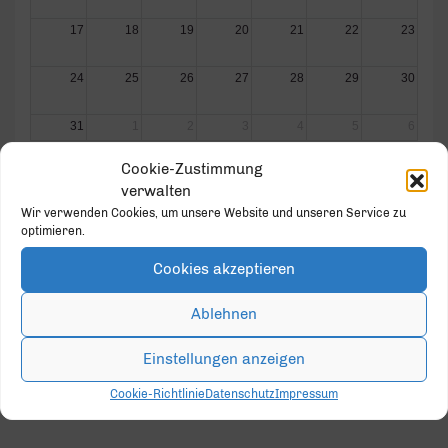
17
18
19
20
21
22
23
24
25
26
27
28
29
30
31
1
2
3
4
5
6
Cookie-Zustimmung
verwalten
Wir verwenden Cookies, um unsere Website und unseren Service zu
optimieren.
GOLD PARTNER
Cookies akzeptieren
Ablehnen
Einstellungen anzeigen
Cookie-Richtlinie
Datenschutz
Impressum