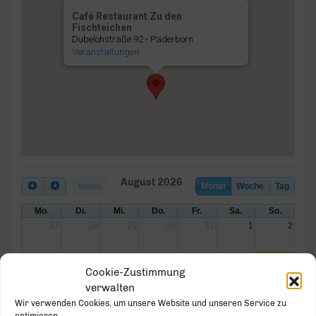
Café Restaurant Zu den
Fischteichen
Dubelohstraße 92 - Paderborn
Veranstaltungen
August 2026
Heute
Monat
Woche
Tag
Mo.
Di.
Mi.
Do.
Fr.
Sa.
So.
27
28
29
30
31
1
2
3
4
5
6
7
8
9
Cookie-Zustimmung
verwalten
10
11
12
13
14
15
16
Wir verwenden Cookies, um unsere Website und unseren Service zu