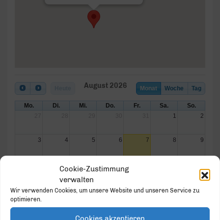
August 2026
Heute
Monat
Woche
Tag
Mo.
Di.
Mi.
Do.
Fr.
Sa.
So.
27
28
29
30
31
1
2
3
4
5
6
7
8
9
10
11
12
13
14
15
16
Cookie-Zustimmung
verwalten
17
18
19
20
21
22
23
Wir verwenden Cookies, um unsere Website und unseren Service zu
optimieren.
24
25
26
27
28
29
30
Cookies akzeptieren