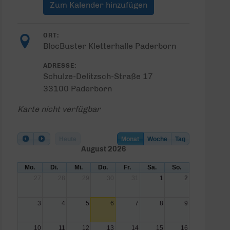
Zum Kalender hinzufügen
ORT:
BlocBuster Kletterhalle Paderborn
ADRESSE:
Schulze-Delitzsch-Straße 17
33100 Paderborn
Karte nicht verfügbar
Heute
Monat
Woche
Tag
August 2026
Mo.
Di.
Mi.
Do.
Fr.
Sa.
So.
27
28
29
30
31
1
2
3
4
5
6
7
8
9
10
11
12
13
14
15
16