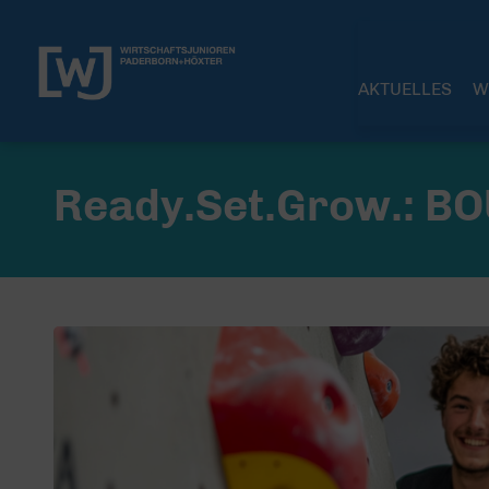
AKTUELLES
W
Ready.Set.Grow.: B