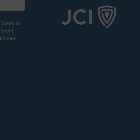
e Website
chert,
 können