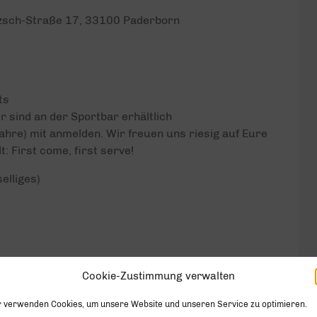
itzsch-Straße 17, 33100 Paderborn
ts
 sind an der Sportbar erhältlich
hre) mit anmelden. Wir freuen uns riesig auf Eure
t: First come, first serve!
elliges)
Cookie-Zustimmung verwalten
r verwenden Cookies, um unsere Website und unseren Service zu optimieren.