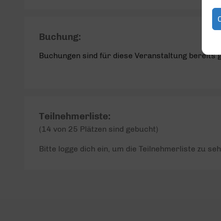
Buchung:
Buchungen sind für diese Veranstaltung bereits 
Teilnehmerliste:
(14 von 25 Plätzen sind gebucht)
Bitte logge dich ein, um die Teilnehmerliste zu seh