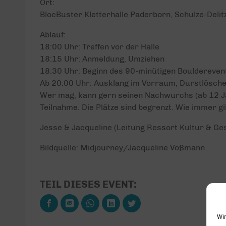
Ort:
BlocBuster Kletterhalle Paderborn, Schulze-Del
Ablauf:
18:00 Uhr: Treffen vor der Halle
18:15 Uhr: Anmeldung, Umziehen
18:30 Uhr: Beginn des 90-minütigen Bouldereven
Ab 20:00 Uhr: Ausklang im Vorraum, Durstlöscher
Wer mag, kann gern seinen Nachwurchs (ab 12 Ja
Teilnahme. Die Plätze sind begrenzt. Wie immer gil
Jesse & Jacqueline (Leitung Ressort Kultur & Ges
Bildquelle: Midjourney/Jacqueline Voßmann
TEIL DIESES EVENT:
Wi