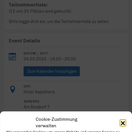
Teilnehmerliste:
(12 von 25 Plätzen sind gebucht)
Bitte logge dich ein, um die Teilnehmerliste zu sehen.
Event Details
DATUM / ZEIT:
04.02.2025 - 18:00 - 20:00
Zum Kalender hinzufügen
ORT:
Hotel Aspethera
ADRESSE:
Am Busdorf 7
Paderborn
Cookie-Zustimmung
verwalten