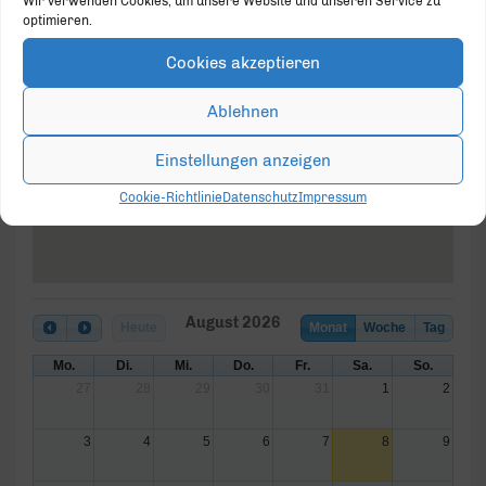
Wir verwenden Cookies, um unsere Website und unseren Service zu
optimieren.
Cookies akzeptieren
Hotel Aspethera
Am Busdorf 7 - Paderborn
Ablehnen
Veranstaltungen
Einstellungen anzeigen
Cookie-Richtlinie
Datenschutz
Impressum
August 2026
Heute
Monat
Woche
Tag
Mo.
Di.
Mi.
Do.
Fr.
Sa.
So.
27
28
29
30
31
1
2
3
4
5
6
7
8
9