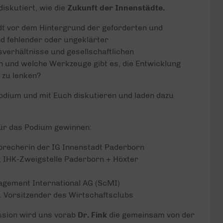
diskutiert, wie die
Zukunft der Innenstädte.
dt vor dem Hintergrund der geforderten und
d fehlender oder ungeklärter
erhältnisse und gesellschaftlichen
 und welche Werkzeuge gibt es, die Entwicklung
 zu lenken?
odium und mit Euch diskutieren und laden dazu
für das Podium gewinnen:
Sprecherin der IG Innenstadt Paderborn
n, IHK-Zweigstelle Paderborn + Höxter
agement International AG (ScMI)
. Vorsitzender des Wirtschaftsclubs
ussion wird uns vorab
Dr. Fink
die gemeinsam von der