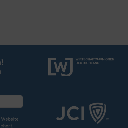
!
m
e Website
chert,