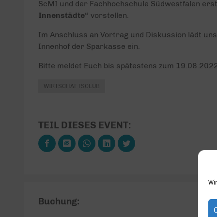
ScMI und der Fachhochschule Südwestfalen erst
Innenstädte“
vorstellen.
Im Anschluss an Vortrag und Diskussion lädt un
Innenhof der Sparkasse ein.
Bitte meldet Euch bis spätestens zum 19.08.2022
WIRTSCHAFTSCLUB
TEIL DIESES EVENT:
Wi
Buchung: