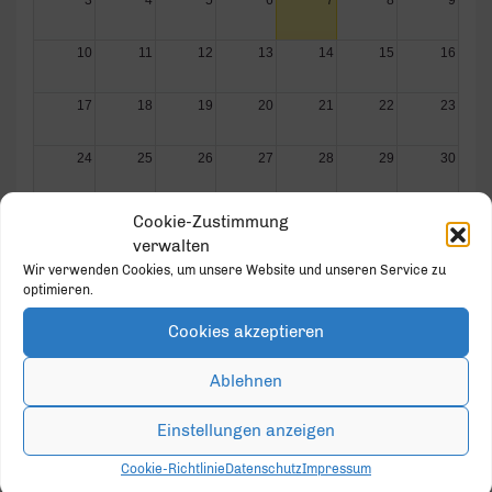
10
11
12
13
14
15
16
17
18
19
20
21
22
23
24
25
26
27
28
29
30
31
1
2
3
4
5
6
Cookie-Zustimmung
verwalten
Wir verwenden Cookies, um unsere Website und unseren Service zu
optimieren.
Cookies akzeptieren
GOLD PARTNER
Ablehnen
Einstellungen anzeigen
Cookie-Richtlinie
Datenschutz
Impressum