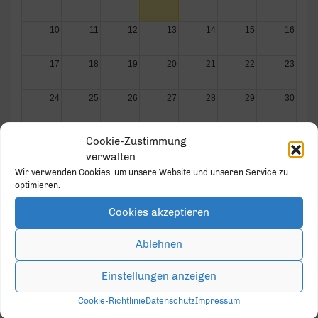
10
11
12
13
14
15
16
17
18
19
20
21
22
23
24
25
26
27
28
29
30
31
1
2
3
4
5
6
Cookie-Zustimmung
verwalten
Wir verwenden Cookies, um unsere Website und unseren Service zu
optimieren.
Cookies akzeptieren
GOLD PARTNER
Ablehnen
Einstellungen anzeigen
Cookie-Richtlinie
Datenschutz
Impressum