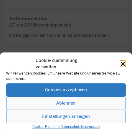
Teilnehmerliste:
(17 von 25 Plätzen sind gebucht)
Bitte logge dich ein, um die Teilnehmerliste zu sehen.
Event Details
Cookie-Zustimmung
verwalten
DATUM / ZEIT:
12.03.2025 - 18:00 - 21:30
Wir verwenden Cookies, um unsere Website und unseren Service zu
optimieren.
Zum Kalender hinzufügen
Cookies akzeptieren
ORT:
Ablehnen
Tagtix Gameplex
ADRESSE:
Einstellungen anzeigen
Frankfurter Weg 6
Cookie-Richtlinie
Datenschutz
Impressum
Paderborn