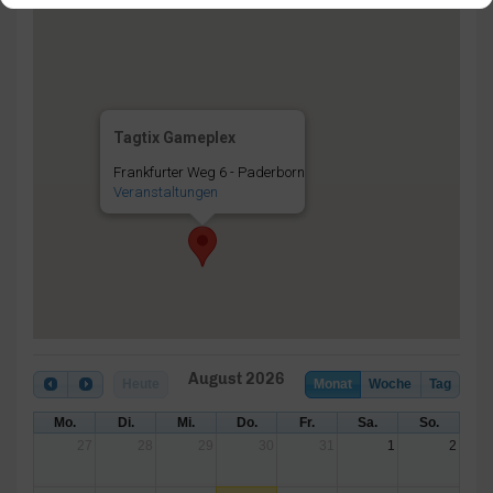
Tagtix Gameplex
Frankfurter Weg 6 - Paderborn
Veranstaltungen
August 2026
Heute
Monat
Woche
Tag
Mo.
Di.
Mi.
Do.
Fr.
Sa.
So.
27
28
29
30
31
1
2