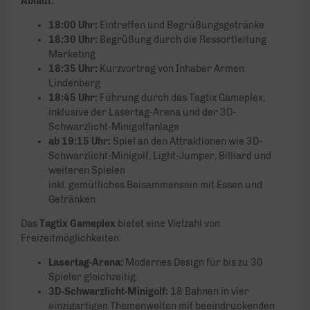
Ablauf:
18:00 Uhr:
Eintreffen und Begrüßungsgetränke
18:30 Uhr:
Begrüßung durch die Ressortleitung
Marketing
18:35 Uhr:
Kurzvortrag von Inhaber Armen
Lindenberg
18:45 Uhr:
Führung durch das Tagtix Gameplex,
inklusive der Lasertag-Arena und der 3D-
Schwarzlicht-Minigolfanlage
ab 19:15 Uhr:
Spiel an den Attraktionen wie 3D-
Schwarzlicht-Minigolf, Light-Jumper, Billiard und
weiteren Spielen
inkl. gemütliches Beisammensein mit Essen und
Getränken
Das
Tagtix Gameplex
bietet eine Vielzahl von
Freizeitmöglichkeiten:
Lasertag-Arena:
Modernes Design für bis zu 30
Spieler gleichzeitig.
3D-Schwarzlicht-Minigolf:
18 Bahnen in vier
einzigartigen Themenwelten mit beeindruckenden