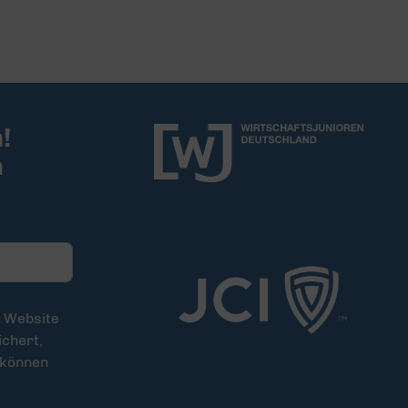
!
m
e Website
chert,
 können