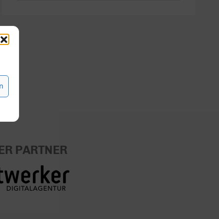
31
1
2
3
4
5
6
n
ER PARTNER