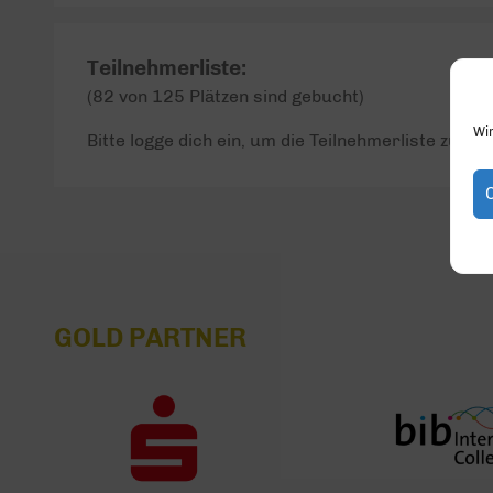
Teilnehmerliste:
(82 von 125 Plätzen sind gebucht)
Wi
Bitte logge dich ein, um die Teilnehmerliste zu seh
GOLD PARTNER