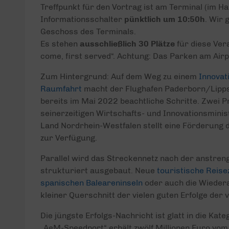
Treffpunkt für den Vortrag ist am Terminal (im H
Informationsschalter
pünktlich um 10:50h
. Wir
Geschoss des Terminals.
Es stehen
ausschließlich 30 Plätze
für diese Vera
come, first served“. Achtung: Das Parken am Airpo
Zum Hintergrund: Auf dem Weg zu einem
Innovat
Raumfahrt
macht der Flughafen Paderborn/Lipps
bereits im Mai 2022 beachtliche Schritte. Zwei 
seinerzeitigen Wirtschafts- und Innovationsmini
Land Nordrhein-Westfalen stellt eine Förderung d
zur Verfügung.
Parallel wird das Streckennetz nach der anstre
strukturiert ausgebaut. Neue
touristische Reisezi
spanischen Baleareninseln
oder auch die Wieder
kleiner Querschnitt der vielen guten Erfolge de
Die jüngste Erfolgs-Nachricht ist glatt in die Kat
„AeM-Speedport“ erhält zwölf Millionen Euro vo