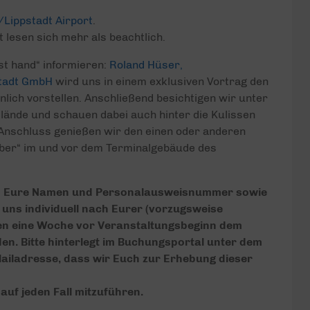
Lippstadt Airport
.
 lesen sich mehr als beachtlich.
st hand“ informieren:
Roland Hüser,
stadt GmbH
wird uns in einem exklusiven Vortrag den
lich vorstellen. Anschließend besichtigen wir unter
lände und schauen dabei auch hinter die Kulissen
m Anschluss genießen wir den einen oder anderen
er“ im und vor dem Terminalgebäude des
ils Eure Namen und Personalausweisnummer sowie
uns individuell nach Eurer (vorzugsweise
en eine Woche vor Veranstaltungsbeginn dem
den. Bitte hinterlegt im Buchungsportal unter dem
ladresse, dass wir Euch zur Erhebung dieser
uf jeden Fall mitzuführen.