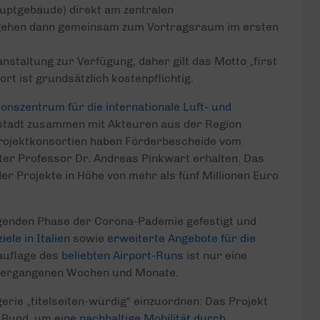
auptgebäude) direkt am zentralen
 gehen dann gemeinsam zum Vortragsraum im ersten
nstaltung zur Verfügung, daher gilt das Motto „first
rt ist grundsätzlich kostenpflichtig.
ionszentrum für die internationale Luft- und
tadt zusammen mit Akteuren aus der Region
Projektkonsortien haben Förderbescheide vom
ster Professor Dr. Andreas Pinkwart erhalten. Das
er Projekte in Höhe von mehr als fünf Millionen Euro
ngenden Phase der Corona-Pademie gefestigt und
ele in Italien
sowie
erweiterte Angebote für die
auflage des
beliebten Airport-Runs
ist nur eine
r vergangenen Wochen und Monate.
egerie „titelseiten-würdig“ einzuordnen: Das Projekt
m Bund, um
eine nachhaltige Mobilität durch