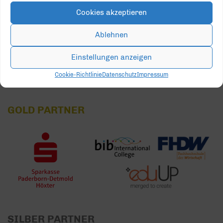
Cookies akzeptieren
24
25
26
27
28
29
30
Ablehnen
31
1
2
3
4
5
6
Einstellungen anzeigen
Cookie-Richtlinie
Datenschutz
Impressum
GOLD PARTNER
SILBER PARTNER