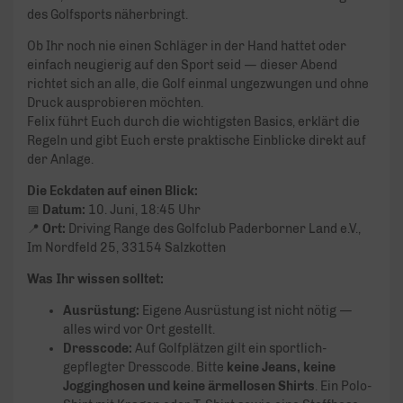
des Golfsports näherbringt.
Ob Ihr noch nie einen Schläger in der Hand hattet oder
einfach neugierig auf den Sport seid — dieser Abend
richtet sich an alle, die Golf einmal ungezwungen und ohne
Druck ausprobieren möchten.
Felix führt Euch durch die wichtigsten Basics, erklärt die
Regeln und gibt Euch erste praktische Einblicke direkt auf
der Anlage.
Die Eckdaten auf einen Blick:
📅
Datum:
10. Juni, 18:45 Uhr
📍
Ort:
Driving Range des Golfclub Paderborner Land e.V.,
Im Nordfeld 25, 33154 Salzkotten
Was Ihr wissen solltet:
Ausrüstung:
Eigene Ausrüstung ist nicht nötig —
alles wird vor Ort gestellt.
Dresscode:
Auf Golfplätzen gilt ein sportlich-
gepflegter Dresscode. Bitte
keine Jeans, keine
Jogginghosen und keine ärmellosen Shirts
. Ein Polo-