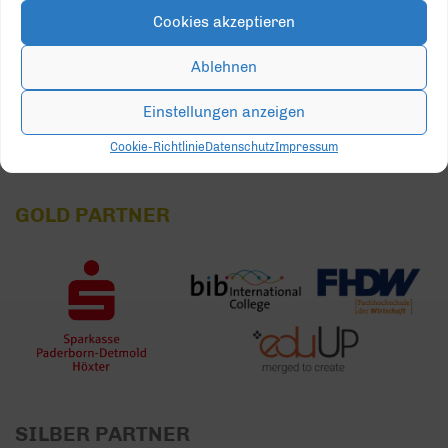
Cookies akzeptieren
24
25
26
27
28
29
30
Ablehnen
31
1
2
3
4
5
6
Einstellungen anzeigen
Cookie-Richtlinie
Datenschutz
Impressum
GOLD PARTNER
SILBER PARTNER