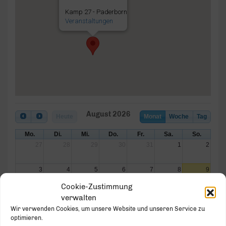
Kamp 27 - Paderborn
Veranstaltungen
August 2026
Heute
Monat
Woche
Tag
Mo.
Di.
Mi.
Do.
Fr.
Sa.
So.
27
28
29
30
31
1
2
3
4
5
6
7
8
9
Cookie-Zustimmung
10
11
12
13
14
15
16
verwalten
Wir verwenden Cookies, um unsere Website und unseren Service zu
optimieren.
17
18
19
20
21
22
23