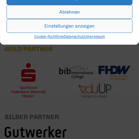
31
1
2
3
4
5
6
Ablehnen
Einstellungen anzeigen
Cookie-Richtlinie
Datenschutz
Impressum
GOLD PARTNER
SILBER PARTNER