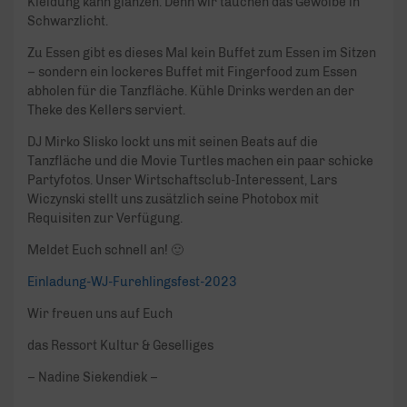
Kleidung kann glänzen. Denn wir tauchen das Gewölbe in
Schwarzlicht.
Zu Essen gibt es dieses Mal kein Buffet zum Essen im Sitzen
– sondern ein lockeres Buffet mit Fingerfood zum Essen
abholen für die Tanzfläche. Kühle Drinks werden an der
Theke des Kellers serviert.
DJ Mirko Slisko lockt uns mit seinen Beats auf die
Tanzfläche und die Movie Turtles machen ein paar schicke
Partyfotos. Unser Wirtschaftsclub-Interessent, Lars
Wiczynski stellt uns zusätzlich seine Photobox mit
Requisiten zur Verfügung.
Meldet Euch schnell an! 🙂
Einladung-WJ-Furehlingsfest-2023
Wir freuen uns auf Euch
das Ressort Kultur & Geselliges
– Nadine Siekendiek –