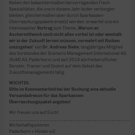
Neben den bekanntermaßen hervorragenden Fisch-
Spezialitäten, die uns in diesem Jahr leider verborgen
bleiben, gleichermaßen aber durch Sparkassen-
Überraschungspakete ersetzt werden, erwartet uns ein
interessanter
Vortrag
zum Thema „
Warum an
Aschermittwoch noch nicht alles vorbei ist oder weshalb
wir in der Zukunft lernen müssen, vermehrt mit Risiken
umzugehen
“ von
Dr. Andreas Siebe
, langjähriges Mitglied
des Vorstandes der Scenario Management International AG
(ScMI AG, Paderborn) und seit 2019 als freiberuflicher
Berater, Trainer und Dozent auf dem Gebiet des
Zukunftsmanagements tätig.
WICHTIG:
Bitte im Kommentarfeld bei der Buchung eine aktuelle
Versandadresse für das Sparkassen-
Überraschungspaket angeben!
Wir freuen uns auf Euch!
________________________________________
Wirtschaftsjunioren
Paderborn + Höxter e.V.