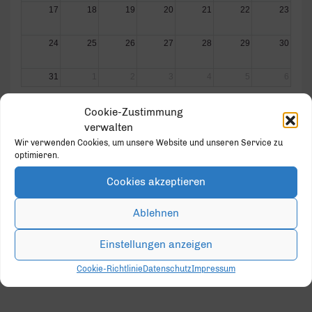
17
18
19
20
21
22
23
24
25
26
27
28
29
30
31
1
2
3
4
5
6
Cookie-Zustimmung
verwalten
Wir verwenden Cookies, um unsere Website und unseren Service zu
optimieren.
GOLD PARTNER
Cookies akzeptieren
Ablehnen
Einstellungen anzeigen
Cookie-Richtlinie
Datenschutz
Impressum