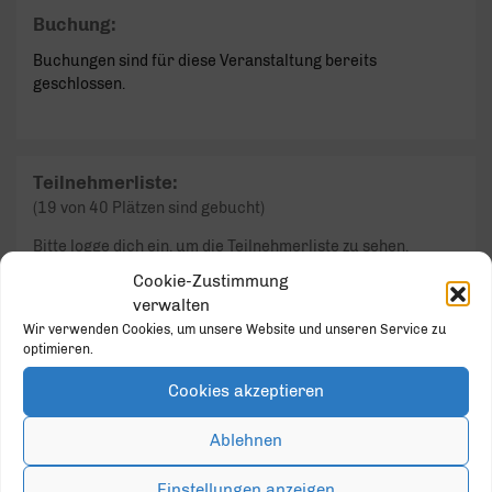
Buchung:
Buchungen sind für diese Veranstaltung bereits
geschlossen.
Teilnehmerliste:
(19 von 40 Plätzen sind gebucht)
Bitte logge dich ein, um die Teilnehmerliste zu sehen.
Cookie-Zustimmung
verwalten
Event Details
Wir verwenden Cookies, um unsere Website und unseren Service zu
optimieren.
DATUM / ZEIT:
16.09.2025 - 18:00 - 20:00
Cookies akzeptieren
Zum Kalender hinzufügen
Ablehnen
Einstellungen anzeigen
August 2026