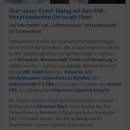
Über unser Event: Dialog mit dem IHK-
Vizepräsidenten Christoph Plass
Top-Entscheider und „Luftfahrtpionier“ mit Leidenschaft
für Ostwestfalen
Ostwestfalen ist nicht nur eine wirtschaftsstarke Region –
sie ist ein Ort der Innovation, der Zusammenarbeit und des
echten Gestaltungswillens. Nirgendwo sonst verzahnen
sich
Wirtschaft, Wissenschaft, Politik und Verwaltung
so
effektiv wie hier – mit herausragenden Netzwerken rund
um die
OWL GmbH
sowie der
Industrie- und
Handelskammer Ostwestfalen zu Bielefeld
, dem
Spitzencluster it’s OWL
und mutigen Projekten wie
skyhub
PAD
zur Stärkung des
Paderborn/Lippstadt Airports
.
Wir freuen uns sehr, Euch herzlich einzuladen zu einem
Austausch mit
Christoph Plass
, Vizepräsident der IHK
Ostwestfalen zu Bielefeld, Mitglied des Aufsichtsrats der
UNITY AG sowie Senator der Wirtschaftsjunioren
Deutschland / Junior Chamber International.