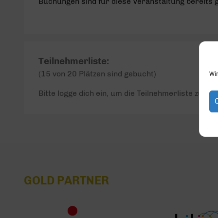
Buchungen sind für diese Veranstaltung bereits 
Teilnehmerliste:
(15 von 20 Plätzen sind gebucht)
Wi
Bitte logge dich ein, um die Teilnehmerliste zu seh
GOLD PARTNER