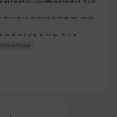
ounge
Paderborn I Lise-Meitner-Straße 8, 33104
, first come, first served. Getränke sind vor Ort
eilnahmebestätigung über unser System.
WIRTSCHAFTSCLUB