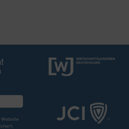
!
m
e Website
chert,