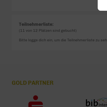
Teilnehmerliste:
(11 von 12 Plätzen sind gebucht)
Bitte logge dich ein, um die Teilnehmerliste zu seh
GOLD PARTNER