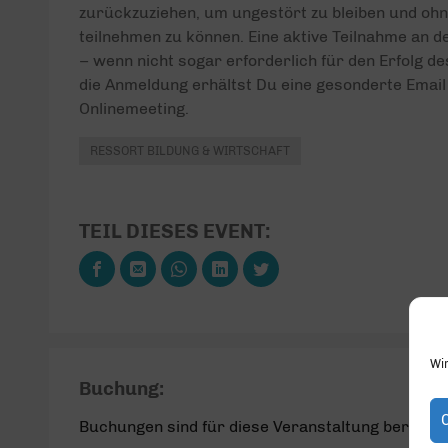
zurückzuziehen, um ungestört zu bleiben und o
teilnehmen zu können. Eine aktive Teilnahme an d
– wenn nicht sogar erforderlich für den Erfolg d
die Anmeldung erhältst Du eine gesonderte Email
Onlinemeeting.
RESSORT BILDUNG & WIRTSCHAFT
TEIL DIESES EVENT:
Wi
Buchung:
Buchungen sind für diese Veranstaltung bereits 