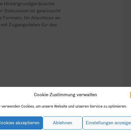
hne Hintergrundgeräusche
er Diskussion ist gewünscht
es Formats. Im Anschluss an
 mit Zugangsdaten für das
Cookie-Zustimmung verwalten
r verwenden Cookies, um unsere Website und unseren Service zu optimieren.
Cookies akzeptieren
Ablehnen
Einstellungen anzeige
geschlossen.