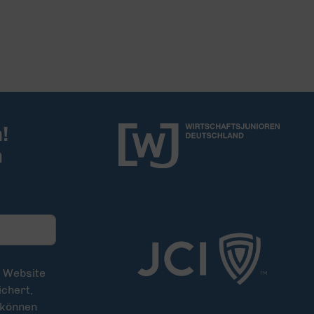
!
m
e Website
chert,
 können