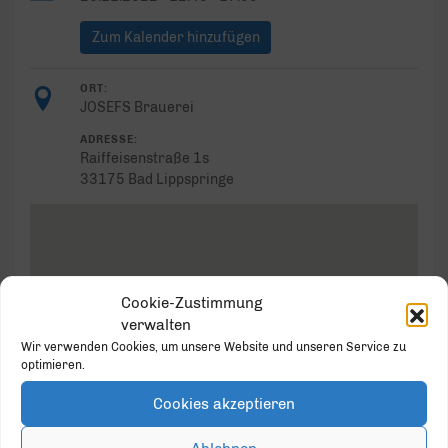
Zum Kalender hinzufügen
ORT:
JOSEFS Brauerei
ADRESSE:
Raiffeisenstraße 1s
33175 Bad Lippspringe
Cookie-Zustimmung
JOSEFS Brauerei
verwalten
Raiffeisenstraße 1s - Bad Lippspringe
Wir verwenden Cookies, um unsere Website und unseren Service zu
Veranstaltungen
optimieren.
Cookies akzeptieren