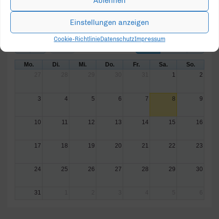
Ablehnen
Einstellungen anzeigen
Cookie-Richtlinie
Datenschutz
Impressum
August 2026
Heute
Monat
Woche
Tag
Mo.
Di.
Mi.
Do.
Fr.
Sa.
So.
27
28
29
30
31
1
2
3
4
5
6
7
8
9
10
11
12
13
14
15
16
17
18
19
20
21
22
23
24
25
26
27
28
29
30
31
1
2
3
4
5
6