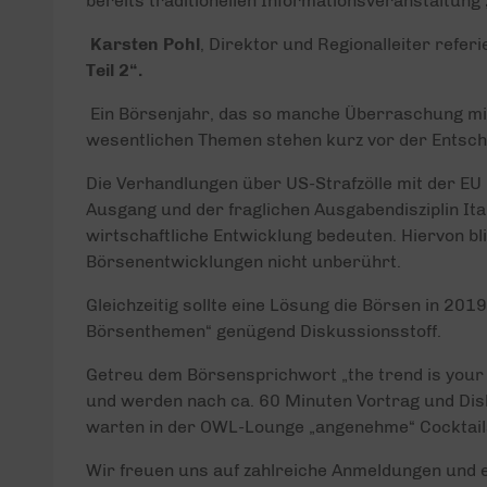
bereits traditionellen Informationsveranstaltung
Karsten Pohl
, Direktor und Regionalleiter refe
Teil 2“.
Ein Börsenjahr, das so manche Überraschung mit 
wesentlichen Themen stehen kurz vor der Entsch
Die Verhandlungen über US-Strafzölle mit der EU 
Ausgang und der fraglichen Ausgabendisziplin Ita
wirtschaftliche Entwicklung bedeuten. Hiervon 
Börsenentwicklungen nicht unberührt.
Gleichzeitig sollte eine Lösung die Börsen in 2019
Börsenthemen“ genügend Diskussionsstoff.
Getreu dem Börsensprichwort „the trend is your f
und werden nach ca. 60 Minuten Vortrag und Disk
warten in der OWL-Lounge „angenehme“ Cocktails
Wir freuen uns auf zahlreiche Anmeldungen und e