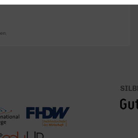
en.
SILB