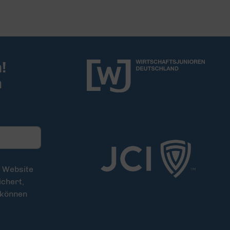
!
m
e Website
chert,
 können