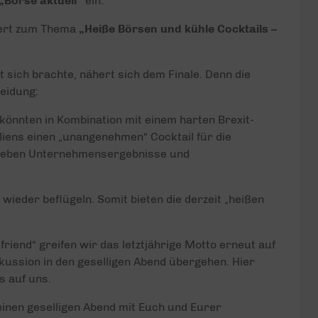
„Börse aktuell“
ein.
riert zum Thema
„Heiße Börsen und kühle Cocktails –
sich brachte, nähert sich dem Finale. Denn die
eidung:
könnten in Kombination mit einem harten Brexit-
liens einen „unangenehmen“ Cocktail für die
blieben Unternehmensergebnisse und
 wieder beflügeln. Somit bieten die derzeit „heißen
riend“ greifen wir das letztjährige Motto erneut auf
ussion in den geselligen Abend übergehen. Hier
 auf uns.
inen geselligen Abend mit Euch und Eurer