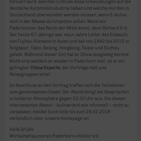
forciert wird, welchen Einfluss diese Entwicklungen auf die
deutsche Automobilindustrie haben und welche Hürden in
Deutschland überwunden werden müssen, wenn E-Autos
sich in der Masse durchsetzen sollen. Wenn ein
Paderborner das Reich der Mitte kennt, dann Richard Erb.
Der heute 67-Jährige war neun Jahre Leiter des Einkaufs
von Fujitsu-Siemens in Asien und hat von 1992 bis 2010 in
Singapur, Tokio, Beijing, Hongkong, Taipei und Suzhou
gelebt. Während dieser Zeit hat er China ausgiebig bereist.
Nicht erst seitdem er wieder in Paderborn lebt, ist er ein
gefragter
China-Experte
, der Vorträge hält und
Reisegruppen leitet.
Im Anschluss an den Vortrag treffen sich die Teilnehmer
zum gemeinsamen Essen. Der Abend klingt bei Gesprächen
in lockerer Atmosphäre gegen 22:30 Uhr aus. Um diesen
interessanten Abend – kulinarisch wie informell – nicht zu
verpassen, meldet Euch bitte bis zum 28.02.2019
verbindlich über unsere Homepage an.
Viele Grüße
Wirtschaftsjunioren Paderborn+Höxter e.V.