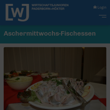
Login
Me
Aschermittwochs-Fischessen