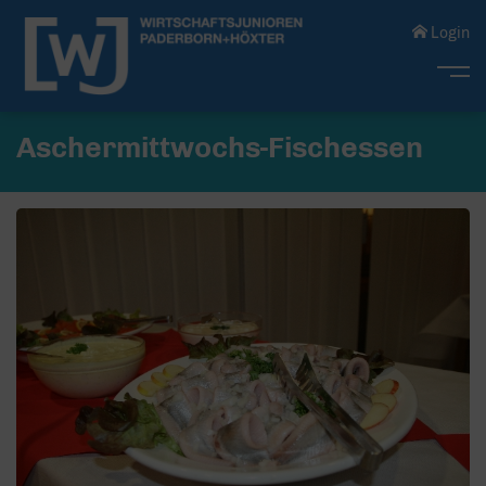
Login
Me
Aschermittwochs-Fischessen