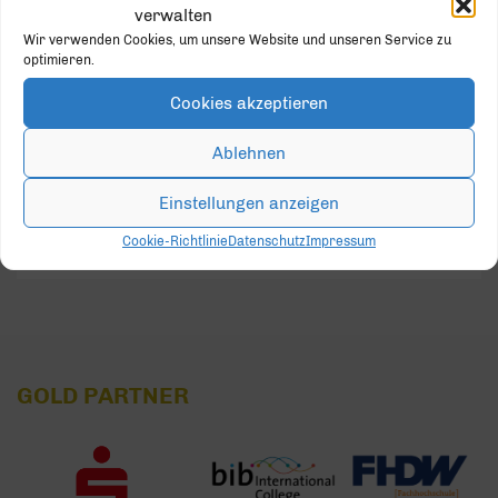
verwalten
3
4
5
6
7
8
9
Wir verwenden Cookies, um unsere Website und unseren Service zu
optimieren.
10
11
12
13
14
15
16
Cookies akzeptieren
17
18
19
20
21
22
23
Ablehnen
24
25
26
27
28
29
30
Einstellungen anzeigen
Cookie-Richtlinie
Datenschutz
Impressum
31
1
2
3
4
5
6
GOLD PARTNER