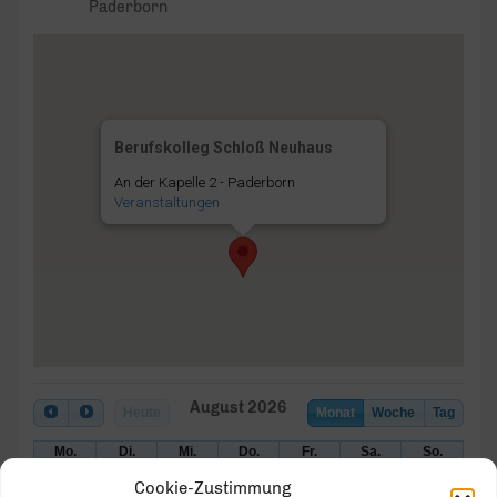
Paderborn
Berufskolleg Schloß Neuhaus
An der Kapelle 2 - Paderborn
Veranstaltungen
August 2026
Heute
Monat
Woche
Tag
Mo.
Di.
Mi.
Do.
Fr.
Sa.
So.
27
28
29
30
31
1
2
Cookie-Zustimmung