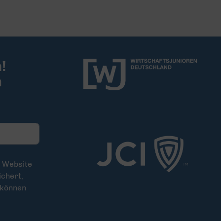
!
m
e Website
chert,
 können