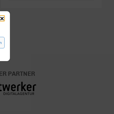
31
1
2
3
4
5
6
n
ER PARTNER