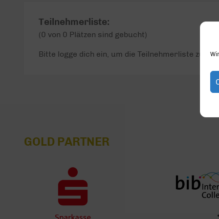
Teilnehmerliste:
(0 von 0 Plätzen sind gebucht)
Bitte logge dich ein, um die Teilnehmerliste zu seh
Wi
GOLD PARTNER