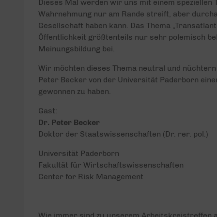
Dieses Mal werden wir uns mit einem speziellen T
Wahrnehmung nur am Rande streift, aber durchau
Gesellschaft haben kann. Das Thema „Transatlan
Öffentlichkeit größtenteils nur sehr polemisch be
Meinungsbildung bei.
Wir möchten dieses Thema neutral und nüchtern 
Peter Becker von der Universität Paderborn eine
gewonnen zu haben.
Gast:
Dr. Peter Becker
Doktor der Staatswissenschaften (Dr. rer. pol.)
Universität Paderborn
Fakultät für Wirtschaftswissenschaften
Center for Risk Management
Wie immer sind zu unserem Arbeitskreistreffen al