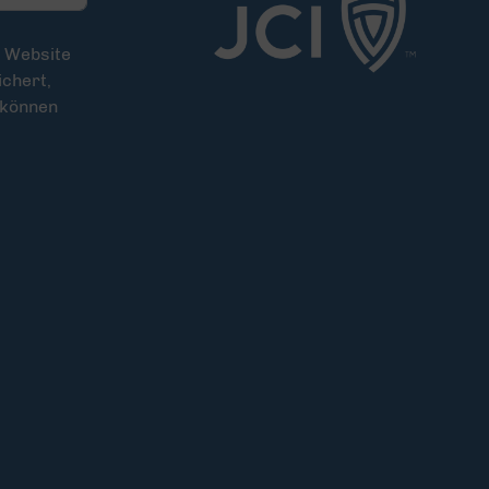
e Website
chert,
 können