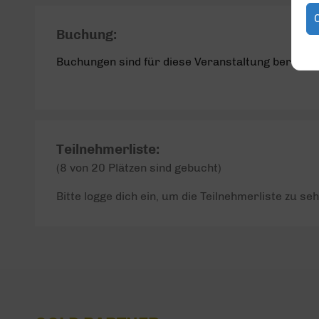
Buchung:
Buchungen sind für diese Veranstaltung bereits 
Teilnehmerliste:
(8 von 20 Plätzen sind gebucht)
Bitte logge dich ein, um die Teilnehmerliste zu seh