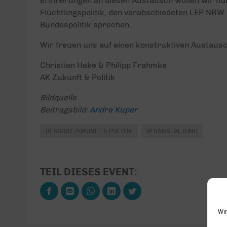
Erinnerungen an diesen Austausch wollen wir nu
Flüchtlingspolitik, den verabschiedeten LEP NR
Bundespolitik sprechen.
Wir freuen uns auf einen konstruktiven Austausc
Christian Hake & Philipp Frahmke
AK Zukunft & Politik
Bildquelle
Beitragsbild:
Andre Kuper
RESSORT ZUKUNFT & POLITIK
VERANSTALTUNG
TEIL DIESES EVENT:
Wi