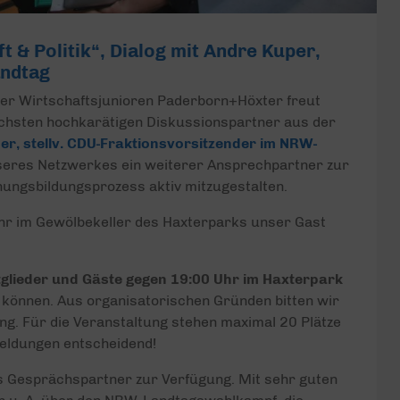
 & Politik“, Dialog mit Andre Kuper,
andtag
 der Wirtschaftsjunioren Paderborn+Höxter freut
chsten hochkarätigen Diskussionspartner aus der
r, stellv. CDU-Fraktionsvorsitzender im NRW-
nseres Netzwerkes ein weiterer Ansprechpartner zur
nungsbildungsprozess aktiv mitzugestalten.
hr im Gewölbekeller des Haxterparks unser Gast
itglieder und Gäste gegen 19:00 Uhr im Haxterpark
zu können. Aus organisatorischen Gründen bitten wir
ng. Für die Veranstaltung stehen maximal 20 Plätze
meldungen entscheidend!
s Gesprächspartner zur Verfügung. Mit sehr guten