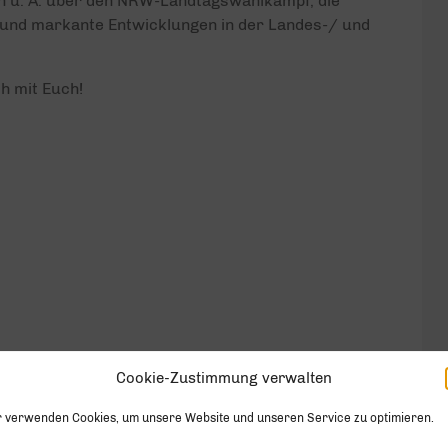
n u. A. über den NRW-Landtagswahlkampf, die
W und markante Entwicklungen in der Landes-/ und
h mit Euch!
Cookie-Zustimmung verwalten
r verwenden Cookies, um unsere Website und unseren Service zu optimieren.