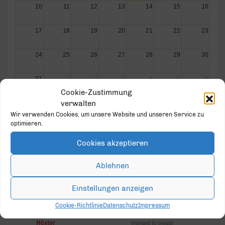
10
11
12
13
14
15
16
17
18
19
20
21
22
23
24
25
26
27
28
29
30
31
1
2
3
4
5
6
Cookie-Zustimmung
verwalten
Wir verwenden Cookies, um unsere Website und unseren Service zu
optimieren.
Cookies akzeptieren
GOLD PARTNER
Ablehnen
Einstellungen anzeigen
Cookie-Richtlinie
Datenschutz
Impressum