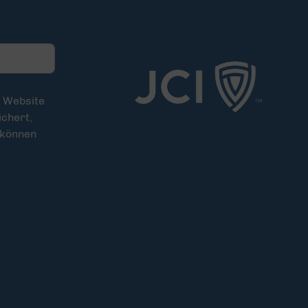
e Website
chert,
 können