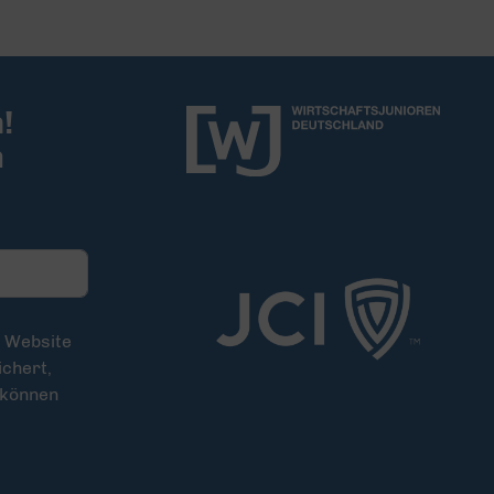
!
m
e Website
chert,
 können