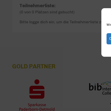
Teilnehmerliste:
(0 von 0 Plätzen sind gebucht)
Bitte logge dich ein, um die Teilnehmerliste zu seh
Wi
GOLD PARTNER