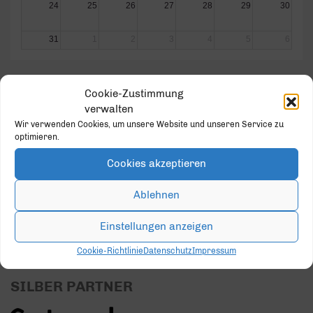
24
25
26
27
28
29
30
31
1
2
3
4
5
6
Cookie-Zustimmung
verwalten
Wir verwenden Cookies, um unsere Website und unseren Service zu
GOLD PARTNER
optimieren.
Cookies akzeptieren
Ablehnen
Einstellungen anzeigen
Cookie-Richtlinie
Datenschutz
Impressum
SILBER PARTNER