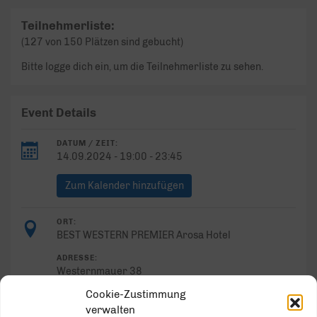
Teilnehmerliste:
(127 von 150 Plätzen sind gebucht)
Bitte logge dich ein, um die Teilnehmerliste zu sehen.
Event Details
DATUM / ZEIT:
14.09.2024 - 19:00 - 23:45
Zum Kalender hinzufügen
ORT:
BEST WESTERN PREMIER Arosa Hotel
ADRESSE:
Westernmauer 38
33098 Paderborn
Cookie-Zustimmung
verwalten