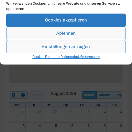
Wir verwenden Cookies, um unsere Website und unseren Service zu
optimieren.
Cookies akzeptieren
BEST WESTERN PREMIER
Ablehnen
Arosa Hotel
Westernmauer 38 - 33098 Paderborn
Veranstaltungen
Einstellungen anzeigen
Cookie-Richtlinie
Datenschutz
Impressum
August 2026
Heute
Monat
Woche
Tag
Mo.
Di.
Mi.
Do.
Fr.
Sa.
So.
27
28
29
30
31
1
2
3
4
5
6
7
8
9