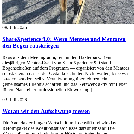
08. Juli 2026
ShareXperience 9.0: Wenn Mentees und Mentoren
den Bogen rauskriegen
Raus aus dem Meetingraum, rein in den Haxterpark. Beim
diesjährigen Mentee-Event von ShareXperience 9.0 stand
Bogenschießen auf dem Programm — organisiert von den Mentees
selbst. Genau das ist der Gedanke dahinter: Nicht warten, bis etwas
passiert, sondern selbst Verantwortung übernehmen, ein
gemeinsames Erlebnis schaffen und das Netzwerk aktiv mit Leben
füllen. Nach einer professionellen Einweisung […]
03. Juli 2026
Woran wir den Aufschwung messen
Die Agenda der Jungen Wirtschaft im Hochstift und wie das
Reformpaket des Koalitionsausschusses darauf einzahlt Die
Wirtschaftsjunioren Paderborn + Höxter vertreten junge