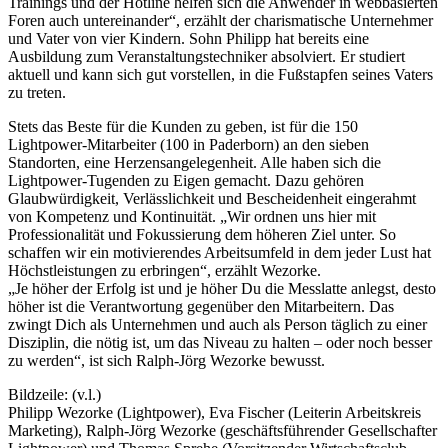
Trainings und der Hotline helfen sich die Anwender in webbasierten
Foren auch untereinander“, erzählt der charismatische Unternehmer
und Vater von vier Kindern. Sohn Philipp hat bereits eine
Ausbildung zum Veranstaltungstechniker absolviert. Er studiert
aktuell und kann sich gut vorstellen, in die Fußstapfen seines Vaters
zu treten.
Stets das Beste für die Kunden zu geben, ist für die 150
Lightpower-Mitarbeiter (100 in Paderborn) an den sieben
Standorten, eine Herzensangelegenheit. Alle haben sich die
Lightpower-Tugenden zu Eigen gemacht. Dazu gehören
Glaubwürdigkeit, Verlässlichkeit und Bescheidenheit eingerahmt
von Kompetenz und Kontinuität. „Wir ordnen uns hier mit
Professionalität und Fokussierung dem höheren Ziel unter. So
schaffen wir ein motivierendes Arbeitsumfeld in dem jeder Lust hat
Höchstleistungen zu erbringen“, erzählt Wezorke.
„Je höher der Erfolg ist und je höher Du die Messlatte anlegst, desto
höher ist die Verantwortung gegenüber den Mitarbeitern. Das
zwingt Dich als Unternehmen und auch als Person täglich zu einer
Disziplin, die nötig ist, um das Niveau zu halten – oder noch besser
zu werden“, ist sich Ralph-Jörg Wezorke bewusst.
Bildzeile: (v.l.)
Philipp Wezorke (Lightpower), Eva Fischer (Leiterin Arbeitskreis
Marketing), Ralph-Jörg Wezorke (geschäftsführender Gesellschafter