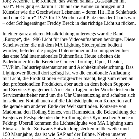
Jörg Wezorke. Die Kunden, das waren damals „Gaststätten mit
Saal“. Hier ging es darum Licht auf die Bühne zu bringen und
Künstler wie die Geschwister Leismann – deren Hit „Ein Schlafsack
und eine Gitarre“ 1973 für 13 Wochen auf Platz eins der Charts war
– oder Schlagersänger Freddy Breck in das richtige Licht zu rücken.
In einer ganz anderen Musikrichtung unterwegs war die Band
„Europe“, die 1986 Licht für ihre Videoaufnahmen benötigte. Diese
Scheinwerfer, die mit dem MA Lighting Steuerpulten bedient
wurden, lieferten die jungen Unternehmer und schnupperten hier
das erste Mal internationales Bühnenflair. Heute arbeiten die
Paderborner für die Bereiche Concert Touring, Oper, Theater,
TV/Film, Industriepräsentationen und Architekturbeleuchtung. Das
Lightpower überall dort gefragt ist, wo die emotionale Aufladung
mit Licht, die Produktionen erfolgreicher macht, liegt zum einen an
den professionellen Produkten, aber auch an dem hohen Support-
und Service-Engagement. An sieben Tagen in der Woche leisten die
Servicemitarbeiter rund um die Uhr Unterstützung und schalten sich
im seltenen Notfall auch auf die Lichtstellpulte von Konzerten auf,
die gerade am anderen Ende der Welt stattfinden. Konzerte von
Madonna, den Rolling Stones, von Rammstein, die Beleuchtung der
Bregenzer Festspiele oder die Eröffnung der Olympischen Spiele in
Peking: Überall kommen die Lichtstellpulte von MA Lighting zum
Einsatz. „In der Software-Entwicklung stecken mittlerweile rund
150 Mannjahre, das ist wie SAP auf der Bühne. Neben unseren