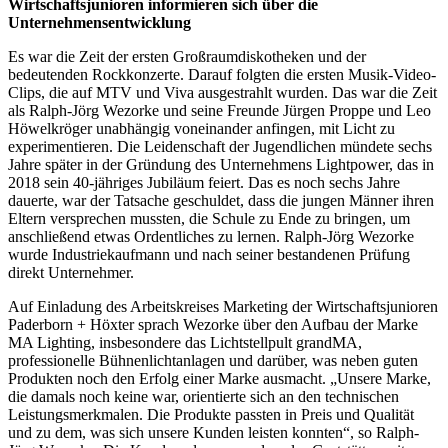
Wirtschaftsjunioren informieren sich über die
Unternehmensentwicklung
Es war die Zeit der ersten Großraumdiskotheken und der
bedeutenden Rockkonzerte. Darauf folgten die ersten Musik-Video-
Clips, die auf MTV und Viva ausgestrahlt wurden. Das war die Zeit
als Ralph-Jörg Wezorke und seine Freunde Jürgen Proppe und Leo
Höwelkröger unabhängig voneinander anfingen, mit Licht zu
experimentieren. Die Leidenschaft der Jugendlichen mündete sechs
Jahre später in der Gründung des Unternehmens Lightpower, das in
2018 sein 40-jähriges Jubiläum feiert. Das es noch sechs Jahre
dauerte, war der Tatsache geschuldet, dass die jungen Männer ihren
Eltern versprechen mussten, die Schule zu Ende zu bringen, um
anschließend etwas Ordentliches zu lernen. Ralph-Jörg Wezorke
wurde Industriekaufmann und nach seiner bestandenen Prüfung
direkt Unternehmer.
Auf Einladung des Arbeitskreises Marketing der Wirtschaftsjunioren
Paderborn + Höxter sprach Wezorke über den Aufbau der Marke
MA Lighting, insbesondere das Lichtstellpult grandMA,
professionelle Bühnenlichtanlagen und darüber, was neben guten
Produkten noch den Erfolg einer Marke ausmacht. „Unsere Marke,
die damals noch keine war, orientierte sich an den technischen
Leistungsmerkmalen. Die Produkte passten in Preis und Qualität
und zu dem, was sich unsere Kunden leisten konnten“, so Ralph-