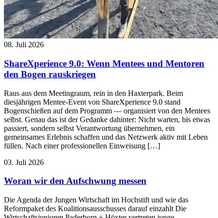
08. Juli 2026
ShareXperience 9.0: Wenn Mentees und Mentoren
den Bogen rauskriegen
Raus aus dem Meetingraum, rein in den Haxterpark. Beim
diesjährigen Mentee-Event von ShareXperience 9.0 stand
Bogenschießen auf dem Programm — organisiert von den Mentees
selbst. Genau das ist der Gedanke dahinter: Nicht warten, bis etwas
passiert, sondern selbst Verantwortung übernehmen, ein
gemeinsames Erlebnis schaffen und das Netzwerk aktiv mit Leben
füllen. Nach einer professionellen Einweisung […]
03. Juli 2026
Woran wir den Aufschwung messen
Die Agenda der Jungen Wirtschaft im Hochstift und wie das
Reformpaket des Koalitionsausschusses darauf einzahlt Die
Wirtschaftsjunioren Paderborn + Höxter vertreten junge