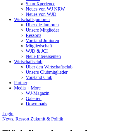
ShareXperience
Neues von WJ NRW
Neues von WJD
Wirtschaftsjunioren
Über die Junioren
Unsere Mitglieder
Ressorts
Vorstand Junioren
Mitgliedschaft
WJD & JCI
Neue Interessenten
Wirtschaftsclub
Über den Wirtschaftsclub
Unsere Clubmitglieder
Vorstand Club
Partner
Media + More
WJ-Magazin
Galerien
Downloads
Login
News
,
Ressort Zukunft & Politik