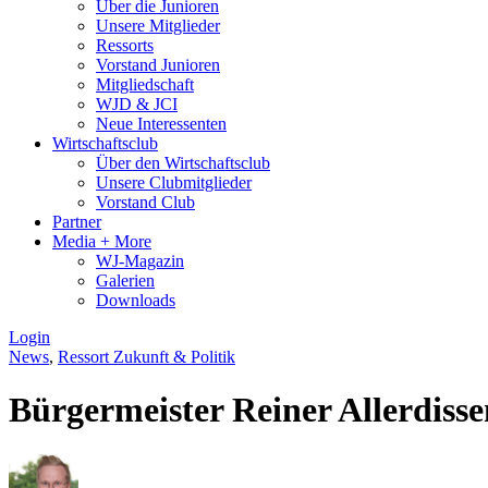
Über die Junioren
Unsere Mitglieder
Ressorts
Vorstand Junioren
Mitgliedschaft
WJD & JCI
Neue Interessenten
Wirtschaftsclub
Über den Wirtschaftsclub
Unsere Clubmitglieder
Vorstand Club
Partner
Media + More
WJ-Magazin
Galerien
Downloads
Login
News
,
Ressort Zukunft & Politik
Bürgermeister Reiner Allerdiss